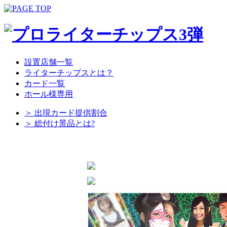
設置店舗一覧
ライターチップスとは？
カード一覧
ホール様専用
＞ 出現カード提供割合
＞ 総付け景品とは?