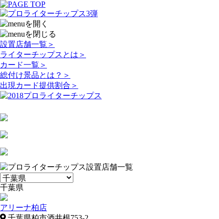
設置店舗一覧
＞
ライターチップスとは
＞
カード一覧
＞
総付け景品とは？
＞
出現カード提供割合
＞
千葉県
アリーナ柏店
千葉県柏市酒井根753-2