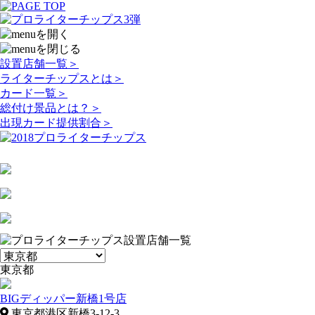
設置店舗一覧
＞
ライターチップスとは
＞
カード一覧
＞
総付け景品とは？
＞
出現カード提供割合
＞
東京都
BIGディッパー新橋1号店
東京都港区新橋3-12-3